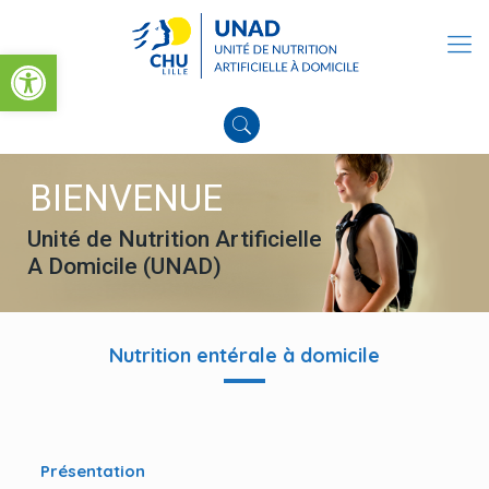
Ouvrir la barre d’outils
BIENVENUE
Unité de Nutrition Artificielle
A Domicile (UNAD)
Nutrition entérale à domicile
Présentation